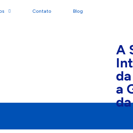
os
Contato
Blog
A 
Int
da
a 
da