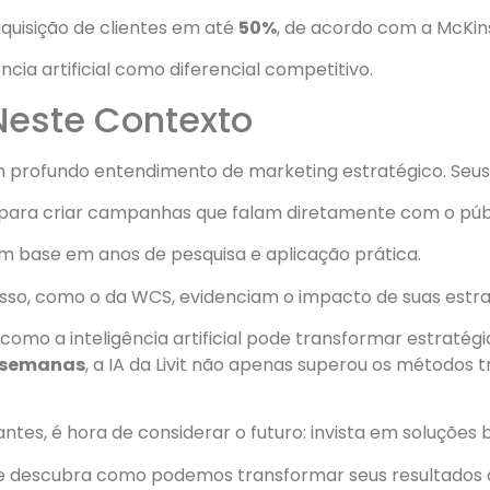
aquisição de clientes em até
50%
, de acordo com a McKin
cia artificial como diferencial competitivo.
 Neste Contexto
 profundo entendimento de marketing estratégico. Seus pr
 para criar campanhas que falam diretamente com o públ
om base em anos de pesquisa e aplicação prática.
esso, como o da WCS, evidenciam o impacto de suas estra
a como a inteligência artificial pode transformar estraté
s semanas
, a IA da Livit não apenas superou os métodos
es, é hora de considerar o futuro: invista em soluções ba
 e descubra como podemos transformar seus resultados 