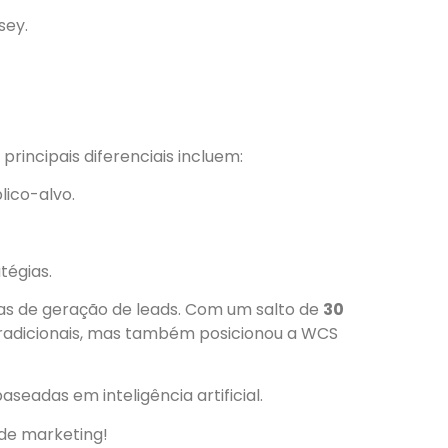
sey.
incipais diferenciais incluem:
ico-alvo.
tégias.
gias de geração de leads. Com um salto de
30
 tradicionais, mas também posicionou a WCS
seadas em inteligência artificial.
de marketing!