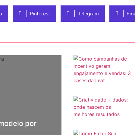
p
Pinterest
Telegram
Ema
 modelo por