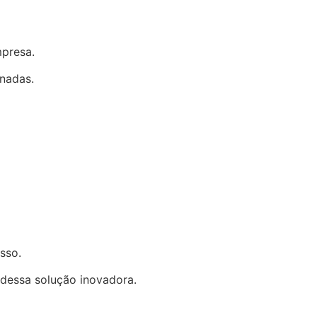
mpresa.
enadas.
sso.
dessa solução inovadora.