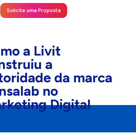
Solicite uma Proposta
mo a Livit
nstruiu a
toridade da marca
nsalab no
rketing Digital