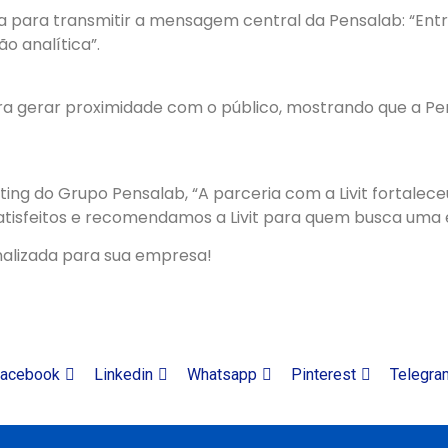
 para transmitir a mensagem central da Pensalab: “Entr
o analítica”.
ra gerar proximidade com o público, mostrando que a P
ng do Grupo Pensalab, “A parceria com a Livit fortale
tisfeitos e recomendamos a Livit para quem busca uma es
nalizada para sua empresa!
acebook
Linkedin
Whatsapp
Pinterest
Telegra